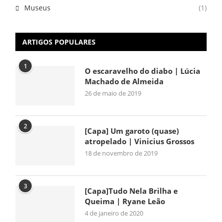
Museus
(1)
ARTIGOS POPULARES
1
O escaravelho do diabo | Lúcia
Machado de Almeida
26 de maio de 2019
2
[Capa] Um garoto (quase)
atropelado | Vinicius Grossos
18 de novembro de 2019
3
[Capa]Tudo Nela Brilha e
Queima | Ryane Leão
4 de janeiro de 2020