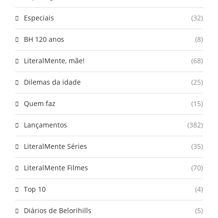
Especiais
(32)
BH 120 anos
(8)
LiteralMente, mãe!
(68)
Dilemas da idade
(25)
Quem faz
(15)
Lançamentos
(382)
LiteralMente Séries
(35)
LiteralMente Filmes
(70)
Top 10
(4)
Diários de Belorihills
(5)