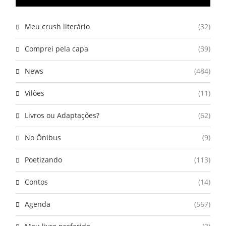
Meu crush literário
(32)
Comprei pela capa
(39)
News
(484)
Vilões
(11)
Livros ou Adaptações?
(62)
No Ônibus
(9)
Poetizando
(113)
Contos
(14)
Agenda
(567)