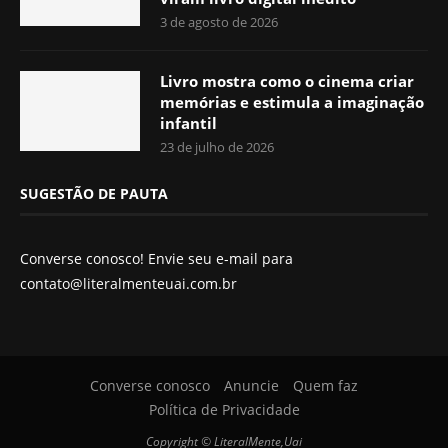
3 de agosto de 2026
Livro mostra como o cinema criar
memórias e estimula a imaginação
infantil
23 de julho de 2026
SUGESTÃO DE PAUTA
Converse conosco! Envie seu e-mail para
contato@literalmenteuai.com.br
Converse conosco
Anuncie
Quem faz
Política de Privacidade
Copyright © LiteralMente,Uai