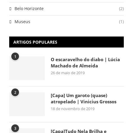
Belo Horizonte
(2)
Museus
(1)
ARTIGOS POPULARES
1
O escaravelho do diabo | Lúcia
Machado de Almeida
26 de maio de 2019
2
[Capa] Um garoto (quase)
atropelado | Vinicius Grossos
18 de novembro de 2019
3
[Capa]Tudo Nela Brilha e