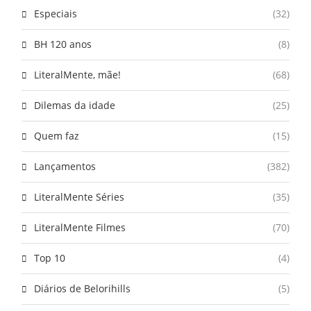
Especiais
(32)
BH 120 anos
(8)
LiteralMente, mãe!
(68)
Dilemas da idade
(25)
Quem faz
(15)
Lançamentos
(382)
LiteralMente Séries
(35)
LiteralMente Filmes
(70)
Top 10
(4)
Diários de Belorihills
(5)