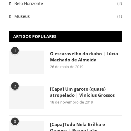
Belo Horizonte
(2)
Museus
(1)
ARTIGOS POPULARES
1
O escaravelho do diabo | Lúcia
Machado de Almeida
26 de maio de 2019
2
[Capa] Um garoto (quase)
atropelado | Vinicius Grossos
18 de novembro de 2019
3
[Capa]Tudo Nela Brilha e
Queima | Ryane Leão