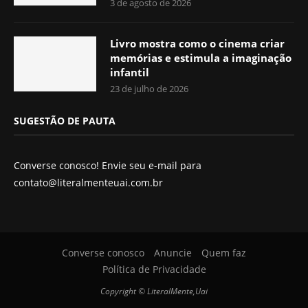
3 de agosto de 2026
Livro mostra como o cinema criar
memórias e estimula a imaginação
infantil
23 de julho de 2026
SUGESTÃO DE PAUTA
Converse conosco! Envie seu e-mail para
contato@literalmenteuai.com.br
Converse conosco
Anuncie
Quem faz
Política de Privacidade
Copyright © LiteralMente,Uai