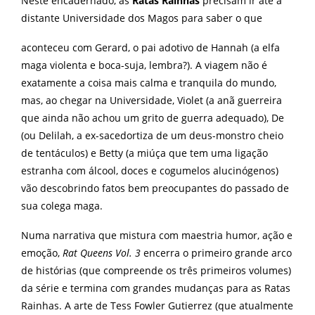
Neste encadernado, as
Ratas Rainhas
precisam ir até a
distante Universidade dos Magos para saber o que
aconteceu com Gerard, o pai adotivo de Hannah (a elfa
maga violenta e boca-suja, lembra?). A viagem não é
exatamente a coisa mais calma e tranquila do mundo,
mas, ao chegar na Universidade, Violet (a anã guerreira
que ainda não achou um grito de guerra adequado), De
(ou Delilah, a ex-sacedortiza de um deus-monstro cheio
de tentáculos) e Betty (a miúça que tem uma ligação
estranha com álcool, doces e cogumelos alucinógenos)
vão descobrindo fatos bem preocupantes do passado de
sua colega maga.
Numa narrativa que mistura com maestria humor, ação e
emoção,
Rat Queens Vol. 3
encerra o primeiro grande arco
de histórias (que compreende os três primeiros volumes)
da série e termina com grandes mudanças para as Ratas
Rainhas. A arte de Tess Fowler Gutierrez (que atualmente