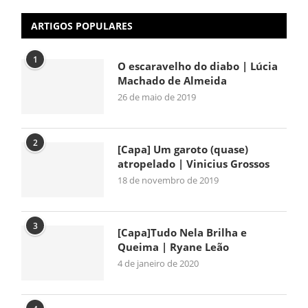
ARTIGOS POPULARES
1
O escaravelho do diabo | Lúcia
Machado de Almeida
26 de maio de 2019
2
[Capa] Um garoto (quase)
atropelado | Vinicius Grossos
18 de novembro de 2019
3
[Capa]Tudo Nela Brilha e
Queima | Ryane Leão
4 de janeiro de 2020