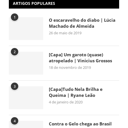
ARTIGOS POPULARES
1
O escaravelho do diabo | Lúcia
Machado de Almeida
26 de maio de 2019
2
[Capa] Um garoto (quase)
atropelado | Vinicius Grossos
18 de novembro de 2019
3
[Capa]Tudo Nela Brilha e
Queima | Ryane Leão
4 de janeiro de 2020
4
Contra o Gelo chega ao Brasil