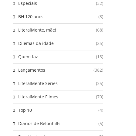
Especiais
(32)
BH 120 anos
(8)
LiteralMente, mãe!
(68)
Dilemas da idade
(25)
Quem faz
(15)
Lançamentos
(382)
LiteralMente Séries
(35)
LiteralMente Filmes
(70)
Top 10
(4)
Diários de Belorihills
(5)