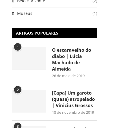
Belo Horizonte
(2)
Museus
(1)
ARTIGOS POPULARES
1
O escaravelho do
diabo | Lúcia
Machado de
Almeida
26 de maio de 2019
2
[Capa] Um garoto
(quase) atropelado
| Vinicius Grossos
18 de novembro de 2019
3