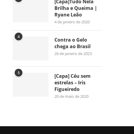
[Capa]Tudo Nela
Brilha e Queima |
Ryane Leão
4 de janeiro de 2020
4
Contra o Gelo
chega ao Brasil
26 de janeiro de 2023
5
[Capa] Céu sem
estrelas – Iris
Figueiredo
20 de maio de 2020