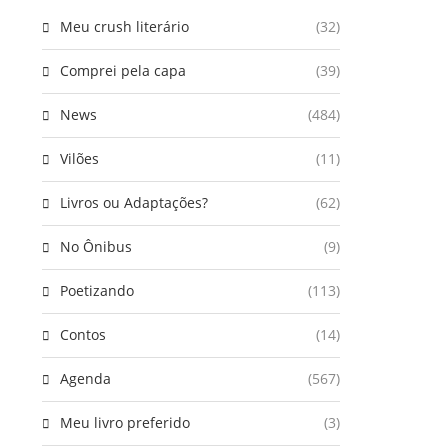
Meu crush literário
(32)
Comprei pela capa
(39)
News
(484)
Vilões
(11)
Livros ou Adaptações?
(62)
No Ônibus
(9)
Poetizando
(113)
Contos
(14)
Agenda
(567)
Meu livro preferido
(3)