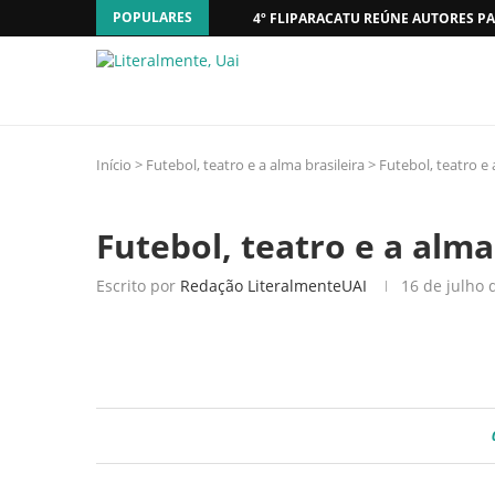
POPULARES
4º FLIPARACATU REÚNE AUTORES PA
Início
>
Futebol, teatro e a alma brasileira
>
Futebol, teatro e 
Futebol, teatro e a alma
Escrito por
Redação LiteralmenteUAI
16 de julho 