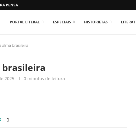
RA PENSAR O MUNDO...
PORTAL LITERAL
ESPECIAIS
HISTORIETAS
LITERA
a alma brasileira
 brasileira
de 2025
0 minutos de leitura
0