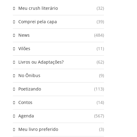
Meu crush literário
(32)
Comprei pela capa
(39)
News
(484)
Vilões
(11)
Livros ou Adaptações?
(62)
No Ônibus
(9)
Poetizando
(113)
Contos
(14)
Agenda
(567)
Meu livro preferido
(3)