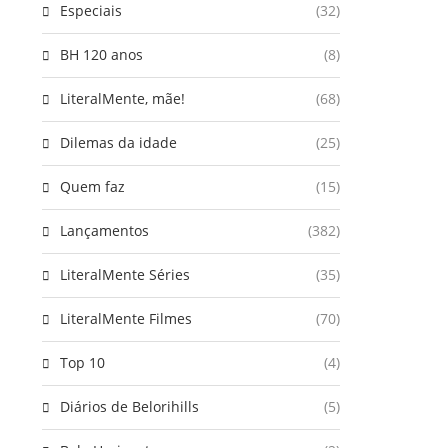
Especiais
(32)
BH 120 anos
(8)
LiteralMente, mãe!
(68)
Dilemas da idade
(25)
Quem faz
(15)
Lançamentos
(382)
LiteralMente Séries
(35)
LiteralMente Filmes
(70)
Top 10
(4)
Diários de Belorihills
(5)