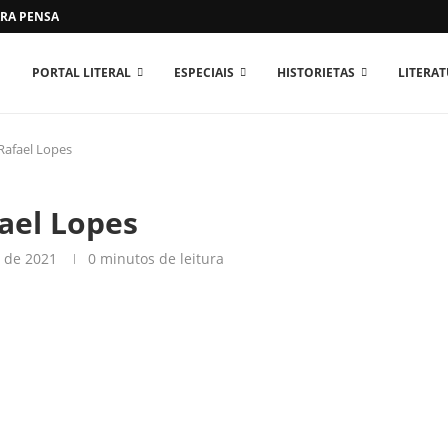
RA PENSAR O MUNDO...
PORTAL LITERAL
ESPECIAIS
HISTORIETAS
LITERA
Rafael Lopes
fael Lopes
o de 2021
0 minutos de leitura