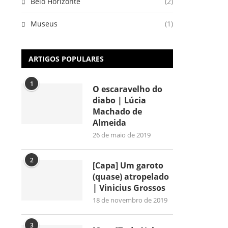
Belo Horizonte
(2)
Museus
(1)
ARTIGOS POPULARES
1
O escaravelho do
diabo | Lúcia
Machado de
Almeida
26 de maio de 2019
2
[Capa] Um garoto
(quase) atropelado
| Vinicius Grossos
18 de novembro de 2019
3