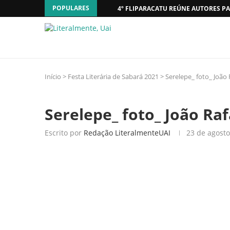
POPULARES
4º FLIPARACATU REÚNE AUTORES PA
Início
>
Festa Literária de Sabará 2021
>
Serelepe_ foto_ João 
Serelepe_ foto_ João Ra
Escrito por
Redação LiteralmenteUAI
23 de agost