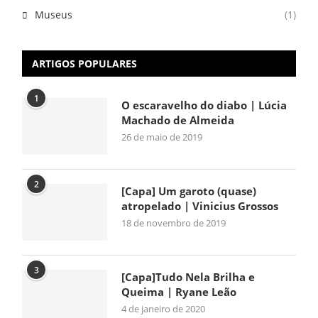
Museus
(1)
ARTIGOS POPULARES
1
O escaravelho do diabo | Lúcia
Machado de Almeida
26 de maio de 2019
2
[Capa] Um garoto (quase)
atropelado | Vinicius Grossos
18 de novembro de 2019
3
[Capa]Tudo Nela Brilha e
Queima | Ryane Leão
4 de janeiro de 2020