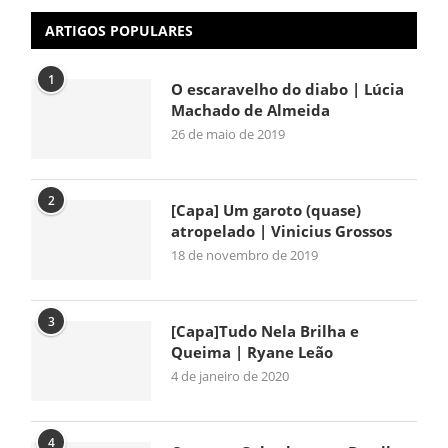
ARTIGOS POPULARES
1
O escaravelho do diabo | Lúcia
Machado de Almeida
26 de maio de 2019
2
[Capa] Um garoto (quase)
atropelado | Vinicius Grossos
18 de novembro de 2019
3
[Capa]Tudo Nela Brilha e
Queima | Ryane Leão
4 de janeiro de 2020
4