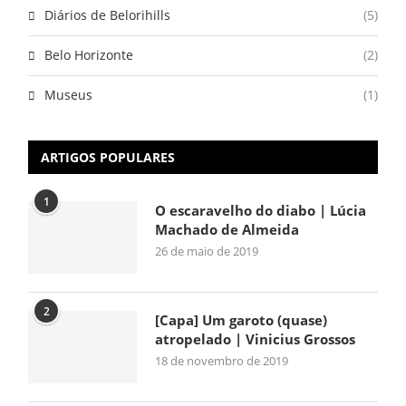
Diários de Belorihills
(5)
Belo Horizonte
(2)
Museus
(1)
ARTIGOS POPULARES
1
O escaravelho do diabo | Lúcia
Machado de Almeida
26 de maio de 2019
2
[Capa] Um garoto (quase)
atropelado | Vinicius Grossos
18 de novembro de 2019