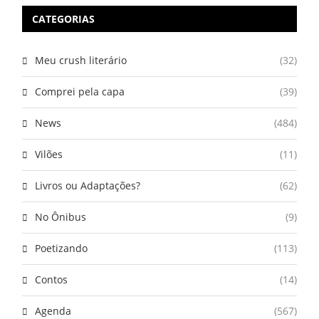
CATEGORIAS
Meu crush literário
(32)
Comprei pela capa
(39)
News
(484)
Vilões
(11)
Livros ou Adaptações?
(62)
No Ônibus
(9)
Poetizando
(113)
Contos
(14)
Agenda
(567)