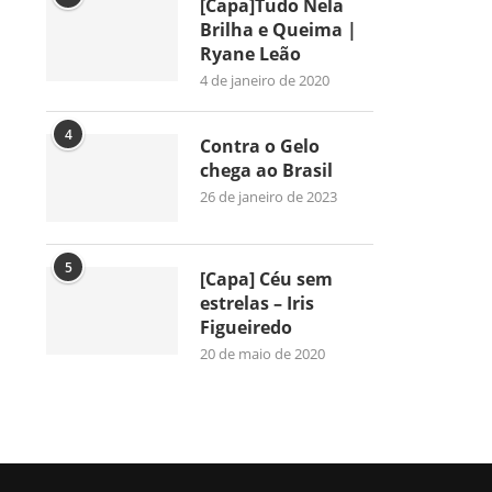
[Capa]Tudo Nela
Brilha e Queima |
Ryane Leão
4 de janeiro de 2020
4
Contra o Gelo
chega ao Brasil
26 de janeiro de 2023
5
[Capa] Céu sem
estrelas – Iris
Figueiredo
20 de maio de 2020