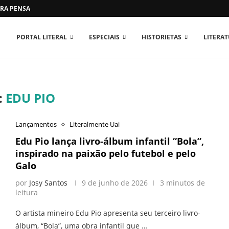
RA PENSAR O MUNDO...
PORTAL LITERAL
ESPECIAIS
HISTORIETAS
LITERA
:
EDU PIO
Lançamentos
Literalmente Uai
Edu Pio lança livro-álbum infantil “Bola”,
inspirado na paixão pelo futebol e pelo
Galo
por
Josy Santos
9 de junho de 2026
3 minutos de
leitura
O artista mineiro Edu Pio apresenta seu terceiro livro-
álbum, “Bola”, uma obra infantil que …