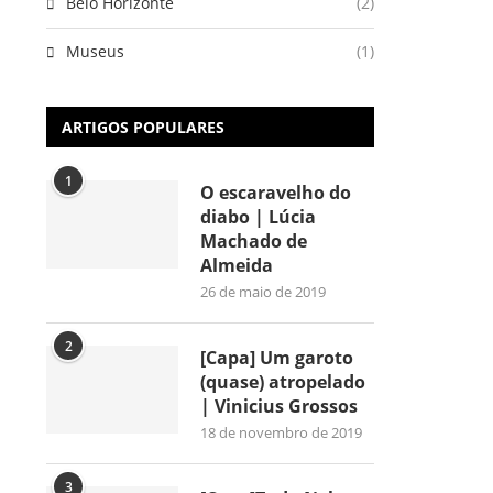
Belo Horizonte
(2)
Museus
(1)
ARTIGOS POPULARES
1
O escaravelho do
diabo | Lúcia
Machado de
Almeida
26 de maio de 2019
2
[Capa] Um garoto
(quase) atropelado
| Vinicius Grossos
18 de novembro de 2019
3