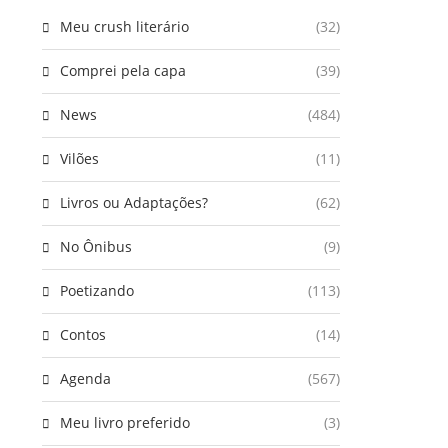
Meu crush literário
(32)
Comprei pela capa
(39)
News
(484)
Vilões
(11)
Livros ou Adaptações?
(62)
No Ônibus
(9)
Poetizando
(113)
Contos
(14)
Agenda
(567)
Meu livro preferido
(3)