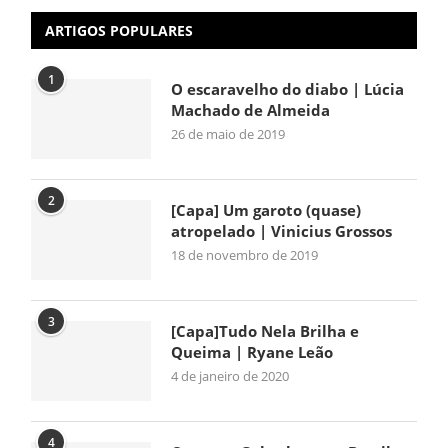
ARTIGOS POPULARES
1
O escaravelho do diabo | Lúcia
Machado de Almeida
26 de maio de 2019
2
[Capa] Um garoto (quase)
atropelado | Vinicius Grossos
18 de novembro de 2019
3
[Capa]Tudo Nela Brilha e
Queima | Ryane Leão
4 de janeiro de 2020
4