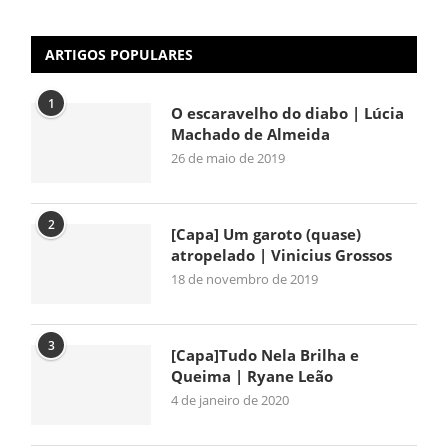
ARTIGOS POPULARES
1
O escaravelho do diabo | Lúcia
Machado de Almeida
26 de maio de 2019
2
[Capa] Um garoto (quase)
atropelado | Vinicius Grossos
18 de novembro de 2019
3
[Capa]Tudo Nela Brilha e
Queima | Ryane Leão
4 de janeiro de 2020