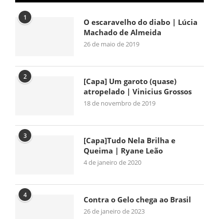
1
O escaravelho do diabo | Lúcia
Machado de Almeida
26 de maio de 2019
2
[Capa] Um garoto (quase)
atropelado | Vinicius Grossos
18 de novembro de 2019
3
[Capa]Tudo Nela Brilha e
Queima | Ryane Leão
4 de janeiro de 2020
4
Contra o Gelo chega ao Brasil
26 de janeiro de 2023