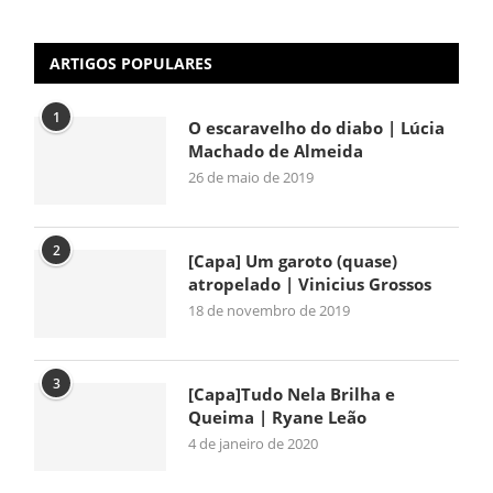
ARTIGOS POPULARES
1
O escaravelho do diabo | Lúcia
Machado de Almeida
26 de maio de 2019
2
[Capa] Um garoto (quase)
atropelado | Vinicius Grossos
18 de novembro de 2019
3
[Capa]Tudo Nela Brilha e
Queima | Ryane Leão
4 de janeiro de 2020