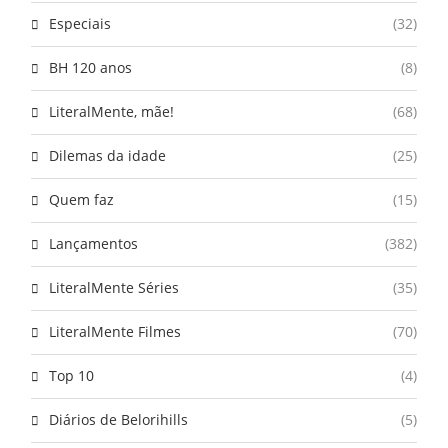
Especiais
(32)
BH 120 anos
(8)
LiteralMente, mãe!
(68)
Dilemas da idade
(25)
Quem faz
(15)
Lançamentos
(382)
LiteralMente Séries
(35)
LiteralMente Filmes
(70)
Top 10
(4)
Diários de Belorihills
(5)