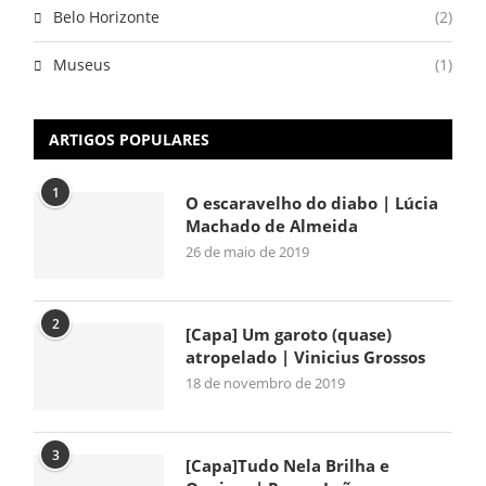
Belo Horizonte
(2)
Museus
(1)
ARTIGOS POPULARES
1
O escaravelho do diabo | Lúcia
Machado de Almeida
26 de maio de 2019
2
[Capa] Um garoto (quase)
atropelado | Vinicius Grossos
18 de novembro de 2019
3
[Capa]Tudo Nela Brilha e