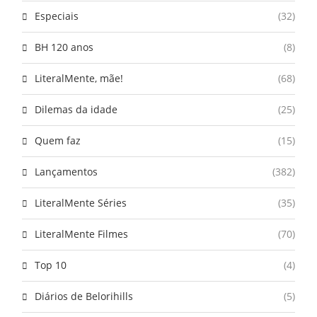
Especiais
(32)
BH 120 anos
(8)
LiteralMente, mãe!
(68)
Dilemas da idade
(25)
Quem faz
(15)
Lançamentos
(382)
LiteralMente Séries
(35)
LiteralMente Filmes
(70)
Top 10
(4)
Diários de Belorihills
(5)