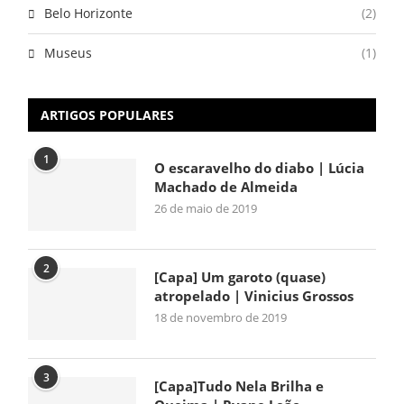
Belo Horizonte
(2)
Museus
(1)
ARTIGOS POPULARES
1
O escaravelho do diabo | Lúcia
Machado de Almeida
26 de maio de 2019
2
[Capa] Um garoto (quase)
atropelado | Vinicius Grossos
18 de novembro de 2019
3
[Capa]Tudo Nela Brilha e