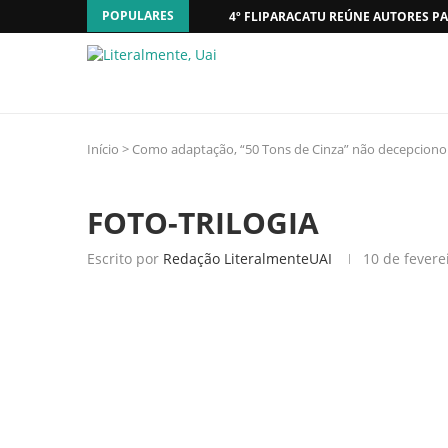
POPULARES
4º FLIPARACATU REÚNE AUTORES PA
Início
>
Como adaptação, “50 Tons de Cinza” não decepcion
FOTO-TRILOGIA
Escrito por
Redação LiteralmenteUAI
10 de fevere