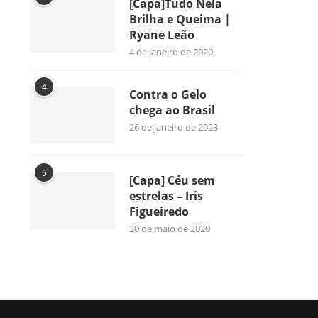
[Capa]Tudo Nela
Brilha e Queima |
Ryane Leão
4 de janeiro de 2020
4
Contra o Gelo
chega ao Brasil
26 de janeiro de 2023
5
[Capa] Céu sem
estrelas – Iris
Figueiredo
20 de maio de 2020