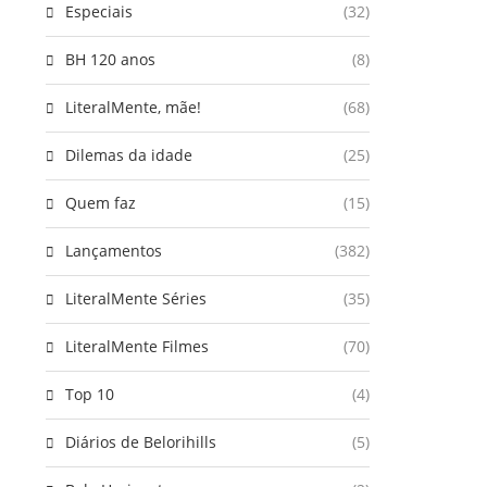
Especiais
(32)
BH 120 anos
(8)
LiteralMente, mãe!
(68)
Dilemas da idade
(25)
Quem faz
(15)
Lançamentos
(382)
LiteralMente Séries
(35)
LiteralMente Filmes
(70)
Top 10
(4)
Diários de Belorihills
(5)