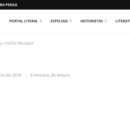
RA PENSAR O MUNDO...
PORTAL LITERAL
ESPECIAIS
HISTORIETAS
LITERA
ou
>
FOTO-TRILOGIA
iro de 2018
0 minutos de leitura