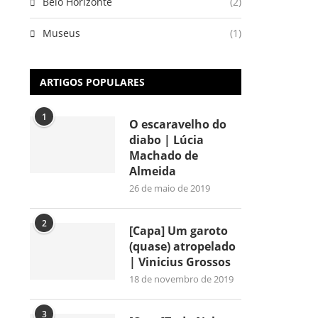
Belo Horizonte
(2)
Museus
(1)
ARTIGOS POPULARES
1
O escaravelho do
diabo | Lúcia
Machado de
Almeida
26 de maio de 2019
2
[Capa] Um garoto
(quase) atropelado
| Vinicius Grossos
18 de novembro de 2019
3