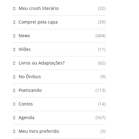
Meu crush literário
(32)
Comprei pela capa
(39)
News
(484)
Vilões
(11)
Livros ou Adaptações?
(62)
No Ônibus
(9)
Poetizando
(113)
Contos
(14)
Agenda
(567)
Meu livro preferido
(3)