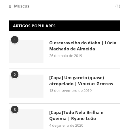
Museus
(1)
ARTIGOS POPULARES
1
O escaravelho do diabo | Lúcia
Machado de Almeida
26 de maio de 2019
2
[Capa] Um garoto (quase)
atropelado | Vinicius Grossos
18 de novembro de 2019
3
[Capa]Tudo Nela Brilha e
Queima | Ryane Leão
4 de janeiro de 2020