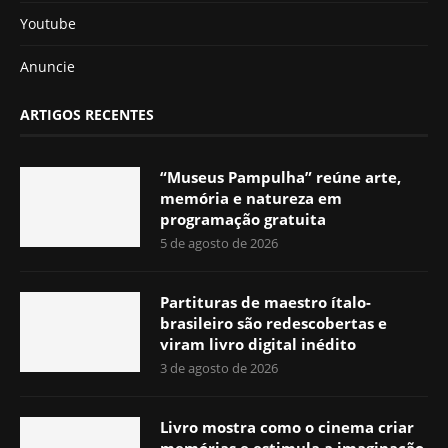
Youtube
Anuncie
ARTIGOS RECENTES
“Museus Pampulha” reúne arte,
memória e natureza em
programação gratuita
5 de agosto de 2026
Partituras de maestro ítalo-
brasileiro são redescobertas e
viram livro digital inédito
3 de agosto de 2026
Livro mostra como o cinema criar
memórias e estimula a imaginação