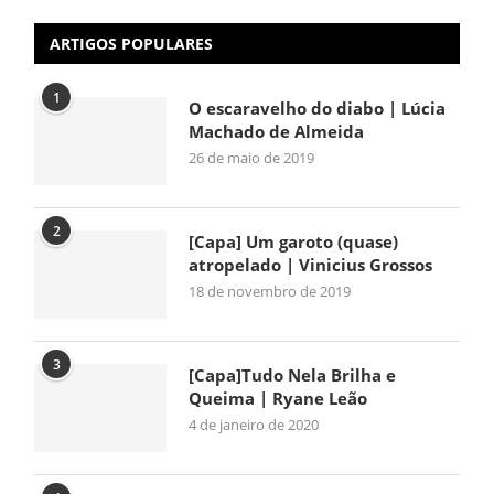
ARTIGOS POPULARES
1
O escaravelho do diabo | Lúcia
Machado de Almeida
26 de maio de 2019
2
[Capa] Um garoto (quase)
atropelado | Vinicius Grossos
18 de novembro de 2019
3
[Capa]Tudo Nela Brilha e
Queima | Ryane Leão
4 de janeiro de 2020