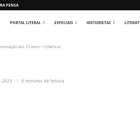
RA PENSAR O MUNDO...
PORTAL LITERAL
ESPECIAIS
HISTORIETAS
LITERA
memoração aos 15 anos
>
Coletivoz
e 2023
0 minutos de leitura