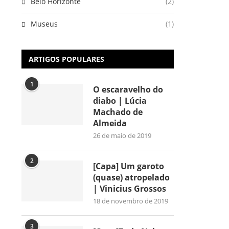
Belo Horizonte
(2)
Museus
(1)
ARTIGOS POPULARES
1
O escaravelho do
diabo | Lúcia
Machado de
Almeida
26 de maio de 2019
2
[Capa] Um garoto
(quase) atropelado
| Vinicius Grossos
18 de novembro de 2019
3