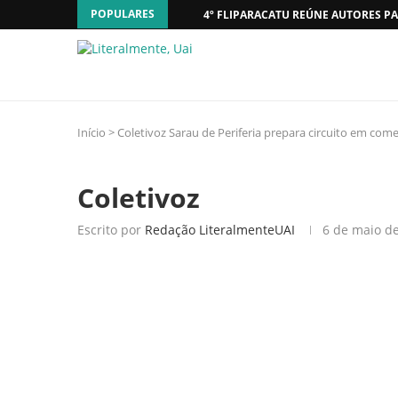
POPULARES
4º FLIPARACATU REÚNE AUTORES PA
Início
>
Coletivoz Sarau de Periferia prepara circuito em co
Coletivoz
Escrito por
Redação LiteralmenteUAI
6 de maio d