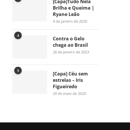
[Capa]Tudo Nela
Brilha e Queima |
Ryane Leão
4 de janeiro de 2020
4
Contra o Gelo
chega ao Brasil
26 de janeiro de 2023
5
[Capa] Céu sem
estrelas – Iris
Figueiredo
20 de maio de 2020