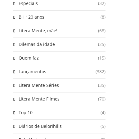
Especiais
(32)
BH 120 anos
(8)
LiteralMente, mãe!
(68)
Dilemas da idade
(25)
Quem faz
(15)
Lançamentos
(382)
LiteralMente Séries
(35)
LiteralMente Filmes
(70)
Top 10
(4)
Diários de Belorihills
(5)