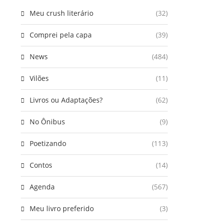
Meu crush literário
(32)
Comprei pela capa
(39)
News
(484)
Vilões
(11)
Livros ou Adaptações?
(62)
No Ônibus
(9)
Poetizando
(113)
Contos
(14)
Agenda
(567)
Meu livro preferido
(3)