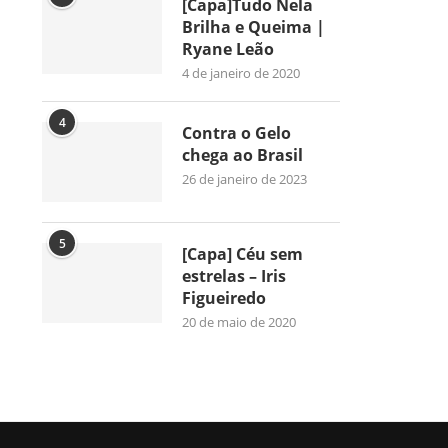
[Capa]Tudo Nela
Brilha e Queima |
Ryane Leão
4 de janeiro de 2020
4
Contra o Gelo
chega ao Brasil
26 de janeiro de 2023
5
[Capa] Céu sem
estrelas – Iris
Figueiredo
20 de maio de 2020