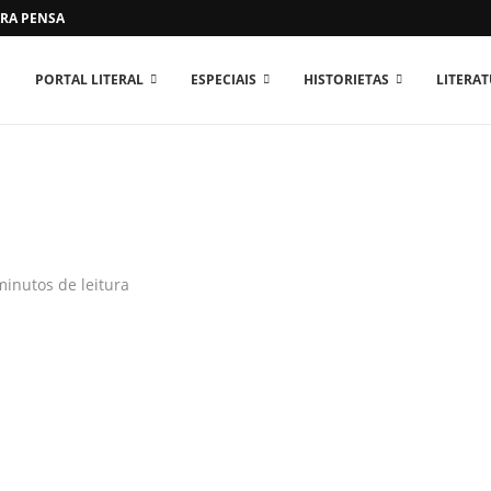
RA PENSAR O MUNDO...
PORTAL LITERAL
ESPECIAIS
HISTORIETAS
LITERA
minutos de leitura