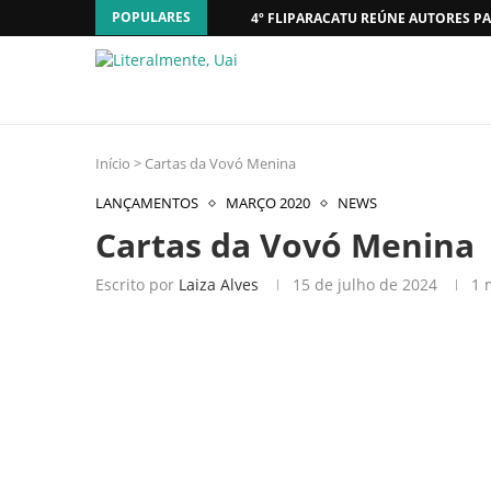
POPULARES
4º FLIPARACATU REÚNE AUTORES PA
Início
>
Cartas da Vovó Menina
LANÇAMENTOS
MARÇO 2020
NEWS
Cartas da Vovó Menina
Escrito por
Laiza Alves
15 de julho de 2024
1 