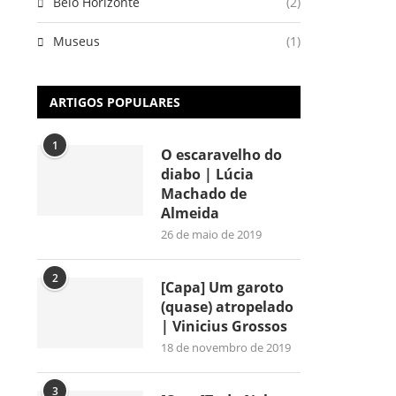
Belo Horizonte
(2)
Museus
(1)
ARTIGOS POPULARES
1
O escaravelho do
diabo | Lúcia
Machado de
Almeida
26 de maio de 2019
2
[Capa] Um garoto
(quase) atropelado
| Vinicius Grossos
18 de novembro de 2019
3