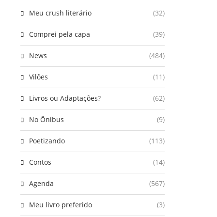
Meu crush literário
(32)
Comprei pela capa
(39)
News
(484)
Vilões
(11)
Livros ou Adaptações?
(62)
No Ônibus
(9)
Poetizando
(113)
Contos
(14)
Agenda
(567)
Meu livro preferido
(3)