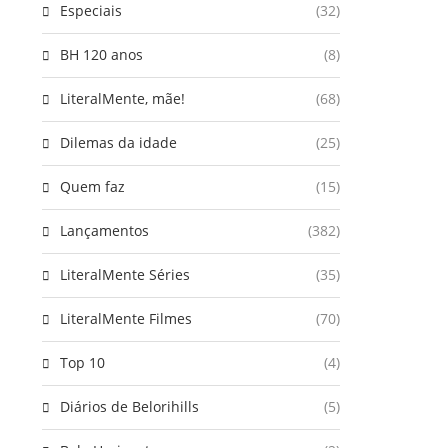
Especiais
(32)
BH 120 anos
(8)
LiteralMente, mãe!
(68)
Dilemas da idade
(25)
Quem faz
(15)
Lançamentos
(382)
LiteralMente Séries
(35)
LiteralMente Filmes
(70)
Top 10
(4)
Diários de Belorihills
(5)