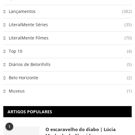
Lançamentos
(382)
LiteralMente Séries
(35)
LiteralMente Filmes
(70)
Top 10
(4)
Diários de Belorihills
(5)
Belo Horizonte
(2)
Museus
(1)
ARTIGOS POPULARES
1
O escaravelho do diabo | Lúcia