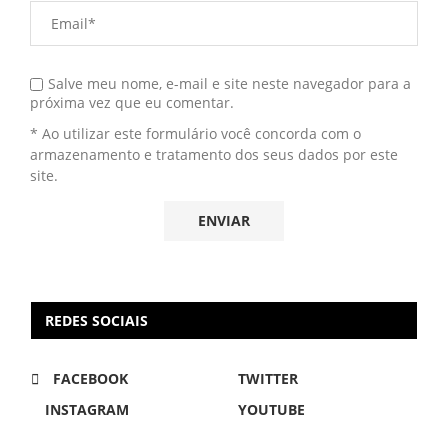
Salve meu nome, e-mail e site neste navegador para a
próxima vez que eu comentar.
* Ao utilizar este formulário você concorda com o
armazenamento e tratamento dos seus dados por este
site.
REDES SOCIAIS
FACEBOOK
TWITTER
INSTAGRAM
YOUTUBE