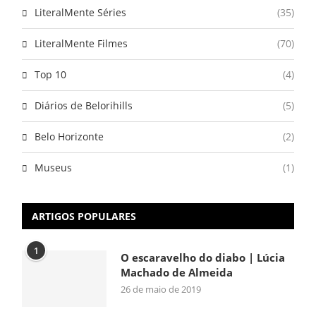
LiteralMente Séries
(35)
LiteralMente Filmes
(70)
Top 10
(4)
Diários de Belorihills
(5)
Belo Horizonte
(2)
Museus
(1)
ARTIGOS POPULARES
1
O escaravelho do diabo | Lúcia
Machado de Almeida
26 de maio de 2019