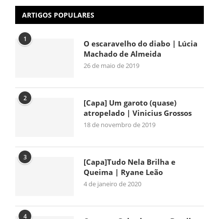
ARTIGOS POPULARES
1
O escaravelho do diabo | Lúcia
Machado de Almeida
26 de maio de 2019
2
[Capa] Um garoto (quase)
atropelado | Vinicius Grossos
18 de novembro de 2019
3
[Capa]Tudo Nela Brilha e
Queima | Ryane Leão
4 de janeiro de 2020
4