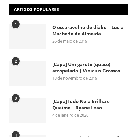
ARTIGOS POPULARES
1
O escaravelho do diabo | Lúcia
Machado de Almeida
26 de maio de 2019
2
[Capa] Um garoto (quase)
atropelado | Vinicius Grossos
18 de novembro de 2019
3
[Capa]Tudo Nela Brilha e
Queima | Ryane Leão
4 de janeiro de 2020
4