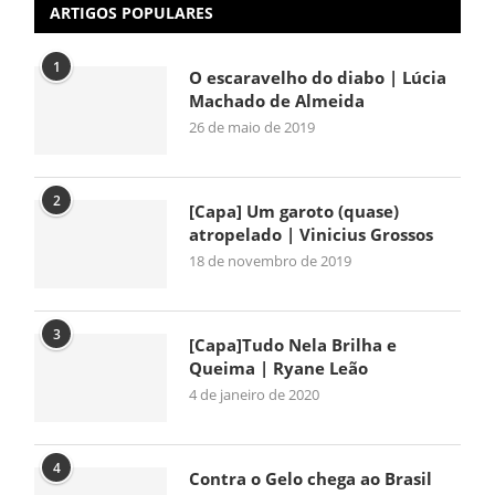
ARTIGOS POPULARES
1
O escaravelho do diabo | Lúcia
Machado de Almeida
26 de maio de 2019
2
[Capa] Um garoto (quase)
atropelado | Vinicius Grossos
18 de novembro de 2019
3
[Capa]Tudo Nela Brilha e
Queima | Ryane Leão
4 de janeiro de 2020
4
Contra o Gelo chega ao Brasil