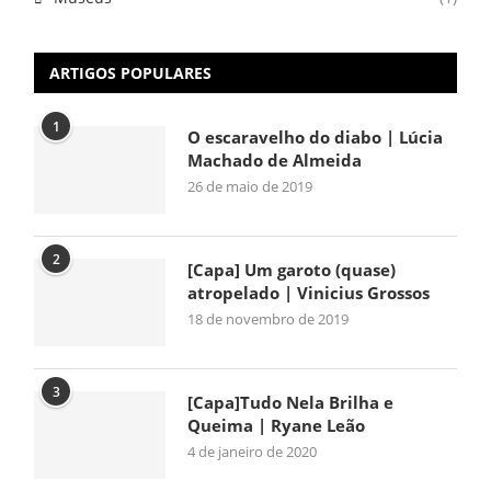
ARTIGOS POPULARES
1
O escaravelho do diabo | Lúcia
Machado de Almeida
26 de maio de 2019
2
[Capa] Um garoto (quase)
atropelado | Vinicius Grossos
18 de novembro de 2019
3
[Capa]Tudo Nela Brilha e
Queima | Ryane Leão
4 de janeiro de 2020