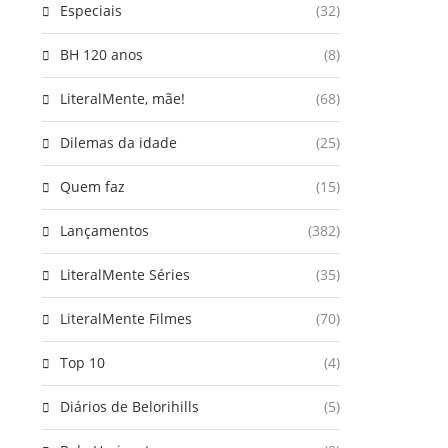
Especiais
(32)
BH 120 anos
(8)
LiteralMente, mãe!
(68)
Dilemas da idade
(25)
Quem faz
(15)
Lançamentos
(382)
LiteralMente Séries
(35)
LiteralMente Filmes
(70)
Top 10
(4)
Diários de Belorihills
(5)