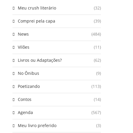
Meu crush literário
(32)
Comprei pela capa
(39)
News
(484)
Vilões
(11)
Livros ou Adaptações?
(62)
No Ônibus
(9)
Poetizando
(113)
Contos
(14)
Agenda
(567)
Meu livro preferido
(3)