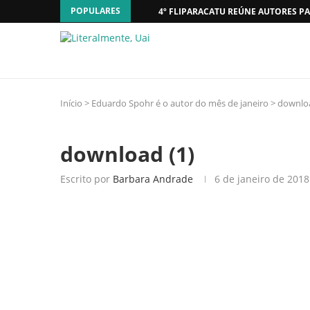
POPULARES
4º FLIPARACATU REÚNE AUTORES PA
Início
>
Eduardo Spohr é o autor do mês de janeiro
>
downloa
download (1)
Escrito por
Barbara Andrade
6 de janeiro de 2018