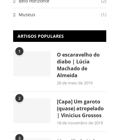
Belo Horizonte
(2)
Museus
(1)
ARTIGOS POPULARES
1
O escaravelho do
diabo | Lúcia
Machado de
Almeida
26 de maio de 2019
2
[Capa] Um garoto
(quase) atropelado
| Vinicius Grossos
18 de novembro de 2019
3