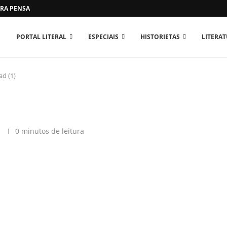
RA PENSAR O MUNDO...
PORTAL LITERAL
ESPECIAIS
HISTORIETAS
LITERA
d (1)
0 minutos de leitura