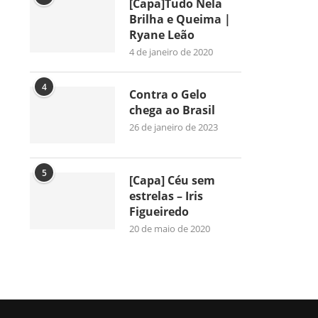
[Capa]Tudo Nela
Brilha e Queima |
Ryane Leão
4 de janeiro de 2020
4
Contra o Gelo
chega ao Brasil
26 de janeiro de 2023
5
[Capa] Céu sem
estrelas – Iris
Figueiredo
20 de maio de 2020