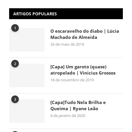
ARTIGOS POPULARES
1
O escaravelho do diabo | Lúcia
Machado de Almeida
26 de maio de 2019
2
[Capa] Um garoto (quase)
atropelado | Vinicius Grossos
18 de novembro de 2019
3
[Capa]Tudo Nela Brilha e
Queima | Ryane Leão
4 de janeiro de 2020