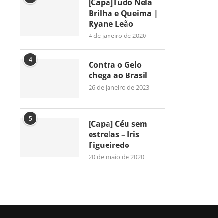
[Capa]Tudo Nela
Brilha e Queima |
Ryane Leão
4 de janeiro de 2020
4
Contra o Gelo
chega ao Brasil
26 de janeiro de 2023
5
[Capa] Céu sem
estrelas – Iris
Figueiredo
20 de maio de 2020