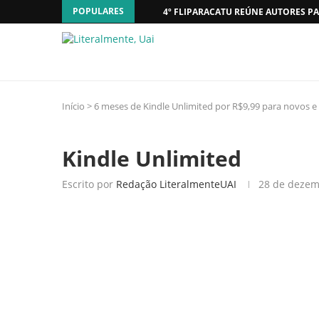
POPULARES
4º FLIPARACATU REÚNE AUTORES PA
Início
>
6 meses de Kindle Unlimited por R$9,99 para novos e
Kindle Unlimited
Escrito por
Redação LiteralmenteUAI
28 de dezem