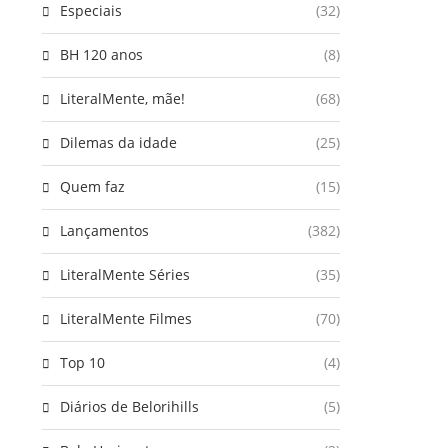
Especiais
(32)
BH 120 anos
(8)
LiteralMente, mãe!
(68)
Dilemas da idade
(25)
Quem faz
(15)
Lançamentos
(382)
LiteralMente Séries
(35)
LiteralMente Filmes
(70)
Top 10
(4)
Diários de Belorihills
(5)