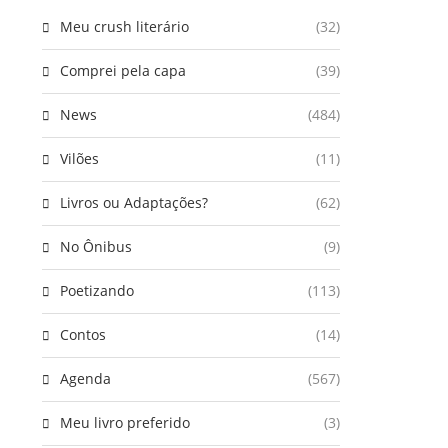
Meu crush literário
(32)
Comprei pela capa
(39)
News
(484)
Vilões
(11)
Livros ou Adaptações?
(62)
No Ônibus
(9)
Poetizando
(113)
Contos
(14)
Agenda
(567)
Meu livro preferido
(3)