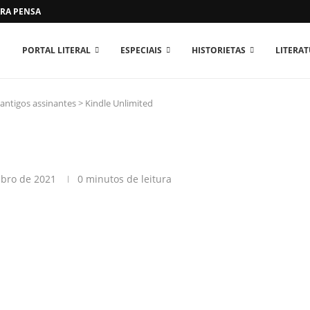
RA PENSAR O MUNDO...
PORTAL LITERAL
ESPECIAIS
HISTORIETAS
LITERA
 antigos assinantes
>
Kindle Unlimited
bro de 2021
0 minutos de leitura