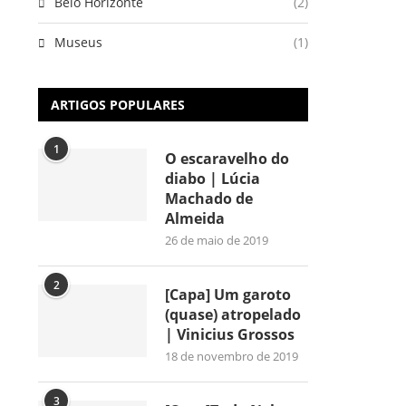
Belo Horizonte
(2)
Museus
(1)
ARTIGOS POPULARES
1
O escaravelho do
diabo | Lúcia
Machado de
Almeida
26 de maio de 2019
2
[Capa] Um garoto
(quase) atropelado
| Vinicius Grossos
18 de novembro de 2019
3