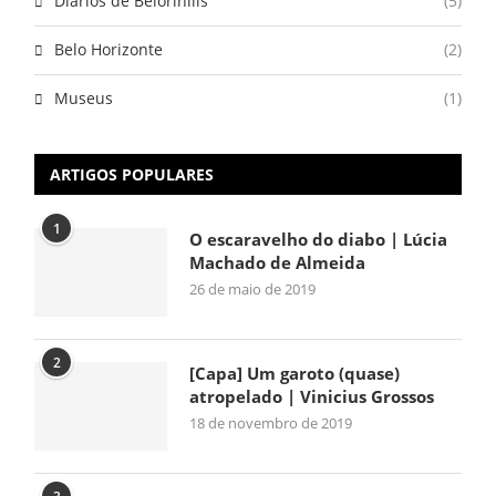
Diários de Belorihills
(5)
Belo Horizonte
(2)
Museus
(1)
ARTIGOS POPULARES
1
O escaravelho do diabo | Lúcia
Machado de Almeida
26 de maio de 2019
2
[Capa] Um garoto (quase)
atropelado | Vinicius Grossos
18 de novembro de 2019