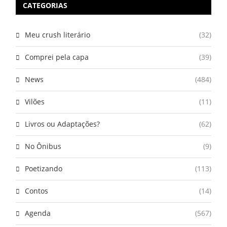
CATEGORIAS
Meu crush literário
(32)
Comprei pela capa
(39)
News
(484)
Vilões
(11)
Livros ou Adaptações?
(62)
No Ônibus
(9)
Poetizando
(113)
Contos
(14)
Agenda
(567)