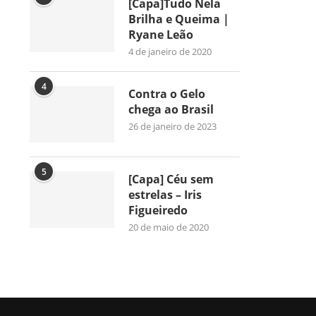
[Capa]Tudo Nela
Brilha e Queima |
Ryane Leão
4 de janeiro de 2020
4
Contra o Gelo
chega ao Brasil
26 de janeiro de 2023
5
[Capa] Céu sem
estrelas – Iris
Figueiredo
20 de maio de 2020