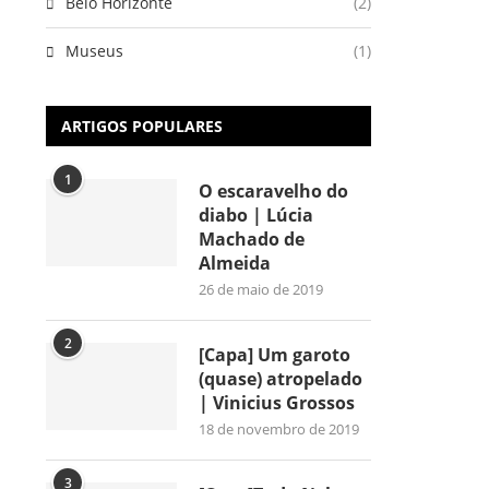
Belo Horizonte
(2)
Museus
(1)
ARTIGOS POPULARES
1
O escaravelho do
diabo | Lúcia
Machado de
Almeida
26 de maio de 2019
2
[Capa] Um garoto
(quase) atropelado
| Vinicius Grossos
18 de novembro de 2019
3