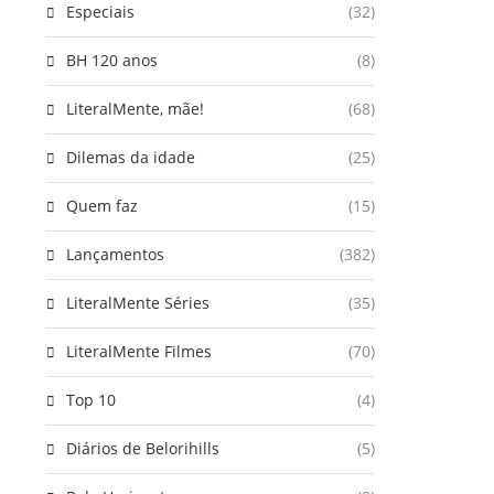
Especiais
(32)
BH 120 anos
(8)
LiteralMente, mãe!
(68)
Dilemas da idade
(25)
Quem faz
(15)
Lançamentos
(382)
LiteralMente Séries
(35)
LiteralMente Filmes
(70)
Top 10
(4)
Diários de Belorihills
(5)