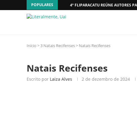
POPULARES
4º FLIPARACATU REÚNE AUTORES PA
Início
>
3 Natais Recifenses
>
Natais Recifenses
Natais Recifenses
Escrito por
Laiza Alves
2 de dezembro de 2024