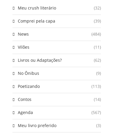
Meu crush literário
(32)
Comprei pela capa
(39)
News
(484)
Vilões
(11)
Livros ou Adaptações?
(62)
No Ônibus
(9)
Poetizando
(113)
Contos
(14)
Agenda
(567)
Meu livro preferido
(3)