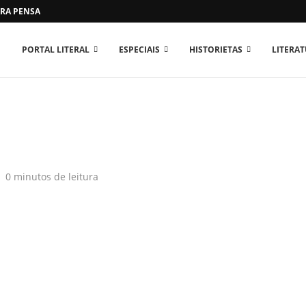
RA PENSAR O MUNDO...
PORTAL LITERAL
ESPECIAIS
HISTORIETAS
LITERA
0 minutos de leitura