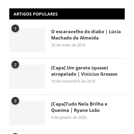
ARTIGOS POPULARES
1
O escaravelho do diabo | Lúcia
Machado de Almeida
26 de maio de 2019
2
[Capa] Um garoto (quase)
atropelado | Vinicius Grossos
18 de novembro de 2019
3
[Capa]Tudo Nela Brilha e
Queima | Ryane Leão
4 de janeiro de 2020