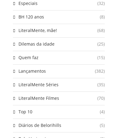
Especiais
(32)
BH 120 anos
(8)
LiteralMente, mãe!
(68)
Dilemas da idade
(25)
Quem faz
(15)
Lançamentos
(382)
LiteralMente Séries
(35)
LiteralMente Filmes
(70)
Top 10
(4)
Diários de Belorihills
(5)