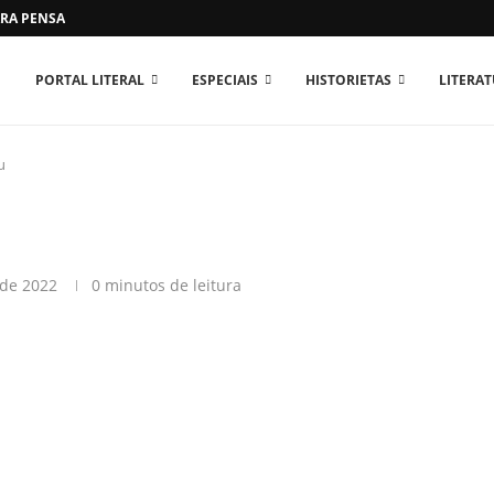
RA PENSAR O MUNDO...
PORTAL LITERAL
ESPECIAIS
HISTORIETAS
LITERA
u
 de 2022
0 minutos de leitura