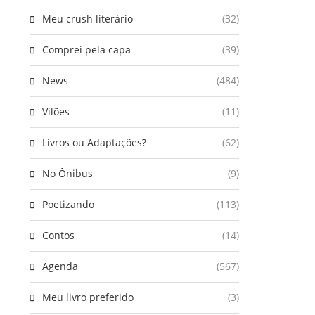
Meu crush literário
(32)
Comprei pela capa
(39)
News
(484)
Vilões
(11)
Livros ou Adaptações?
(62)
No Ônibus
(9)
Poetizando
(113)
Contos
(14)
Agenda
(567)
Meu livro preferido
(3)