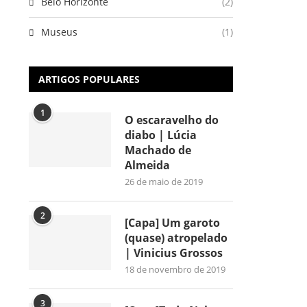
Belo Horizonte
(2)
Museus
(1)
ARTIGOS POPULARES
1
O escaravelho do
diabo | Lúcia
Machado de
Almeida
26 de maio de 2019
2
[Capa] Um garoto
(quase) atropelado
| Vinicius Grossos
18 de novembro de 2019
3