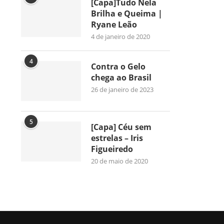
[Capa]Tudo Nela
Brilha e Queima |
Ryane Leão
4 de janeiro de 2020
4
Contra o Gelo
chega ao Brasil
26 de janeiro de 2023
5
[Capa] Céu sem
estrelas – Iris
Figueiredo
20 de maio de 2020