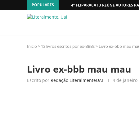
POPULARES
4º FLIPARACATU REÚNE AUTORES PA
Início
>
13 livros escritos por ex-BBBs
>
Livro ex-bbb mau ma
Livro ex-bbb mau mau
Escrito por
Redação LiteralmenteUAI
4 de janeiro