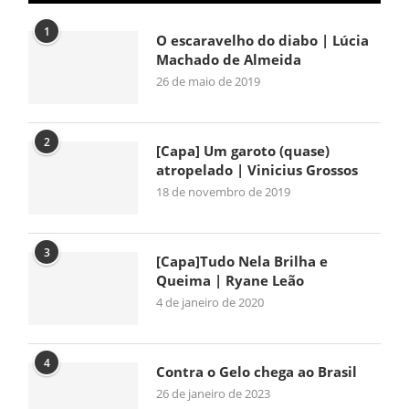
1
O escaravelho do diabo | Lúcia
Machado de Almeida
26 de maio de 2019
2
[Capa] Um garoto (quase)
atropelado | Vinicius Grossos
18 de novembro de 2019
3
[Capa]Tudo Nela Brilha e
Queima | Ryane Leão
4 de janeiro de 2020
4
Contra o Gelo chega ao Brasil
26 de janeiro de 2023