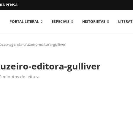
RA PENSAR O MUNDO...
PORTAL LITERAL
ESPECIAIS
HISTORIETAS
LITERA
osao-agenda-cruzeiro-editora-gulliver
uzeiro-editora-gulliver
0 minutos de leitura