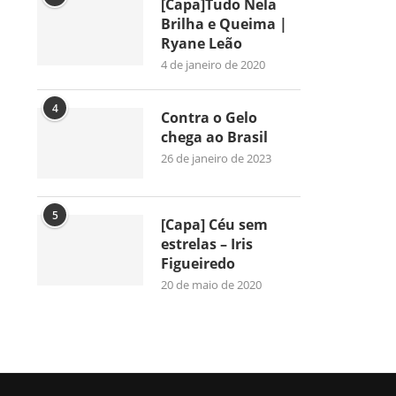
[Capa]Tudo Nela
Brilha e Queima |
Ryane Leão
4 de janeiro de 2020
4
Contra o Gelo
chega ao Brasil
26 de janeiro de 2023
5
[Capa] Céu sem
estrelas – Iris
Figueiredo
20 de maio de 2020