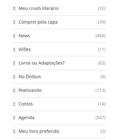
Meu crush literário
(32)
Comprei pela capa
(39)
News
(484)
Vilões
(11)
Livros ou Adaptações?
(62)
No Ônibus
(9)
Poetizando
(113)
Contos
(14)
Agenda
(567)
Meu livro preferido
(3)