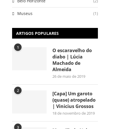
Belo Horizonte
(2)
Museus
(1)
ARTIGOS POPULARES
1
O escaravelho do
diabo | Lúcia
Machado de
Almeida
26 de maio de 2019
2
[Capa] Um garoto
(quase) atropelado
| Vinicius Grossos
18 de novembro de 2019
3