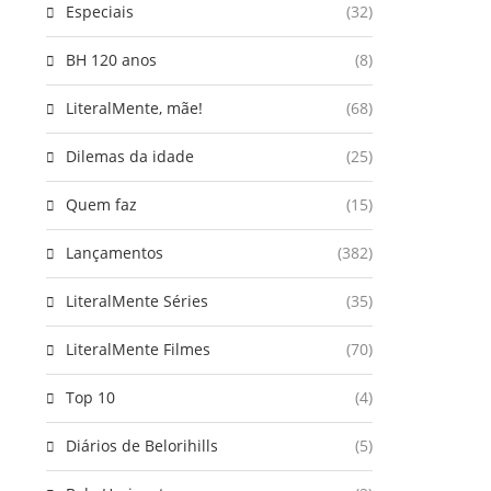
Especiais
(32)
BH 120 anos
(8)
LiteralMente, mãe!
(68)
Dilemas da idade
(25)
Quem faz
(15)
Lançamentos
(382)
LiteralMente Séries
(35)
LiteralMente Filmes
(70)
Top 10
(4)
Diários de Belorihills
(5)