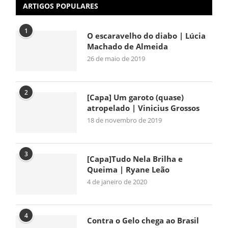
ARTIGOS POPULARES
1
O escaravelho do diabo | Lúcia
Machado de Almeida
26 de maio de 2019
2
[Capa] Um garoto (quase)
atropelado | Vinicius Grossos
18 de novembro de 2019
3
[Capa]Tudo Nela Brilha e
Queima | Ryane Leão
4 de janeiro de 2020
4
Contra o Gelo chega ao Brasil