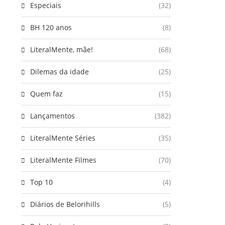
Especiais
(32)
BH 120 anos
(8)
LiteralMente, mãe!
(68)
Dilemas da idade
(25)
Quem faz
(15)
Lançamentos
(382)
LiteralMente Séries
(35)
LiteralMente Filmes
(70)
Top 10
(4)
Diários de Belorihills
(5)