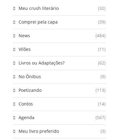
Meu crush literário
(32)
Comprei pela capa
(39)
News
(484)
Vilões
(11)
Livros ou Adaptações?
(62)
No Ônibus
(9)
Poetizando
(113)
Contos
(14)
Agenda
(567)
Meu livro preferido
(3)