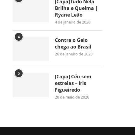
[Capa]Tudo Nela
Brilha e Queima |
Ryane Leão
4 de janeiro de 2020
4
Contra o Gelo
chega ao Brasil
26 de janeiro de 2023
5
[Capa] Céu sem
estrelas – Iris
Figueiredo
20 de maio de 2020