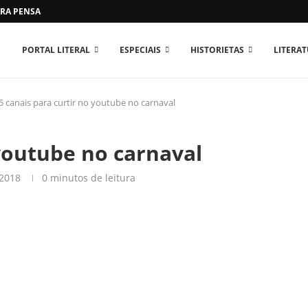
RA PENSAR O MUNDO...
PORTAL LITERAL
ESPECIAIS
HISTORIETAS
LITERA
5 canais para curtir no youtube no carnaval
 youtube no carnaval
 2018
0 minutos de leitura