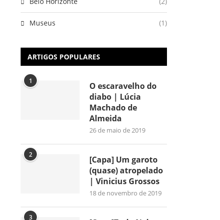
Belo Horizonte
(2)
Museus
(1)
ARTIGOS POPULARES
1
O escaravelho do
diabo | Lúcia
Machado de
Almeida
26 de maio de 2019
2
[Capa] Um garoto
(quase) atropelado
| Vinicius Grossos
18 de novembro de 2019
3