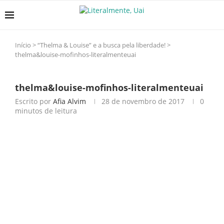
Início
>
“Thelma & Louise” e a busca pela liberdade!
>
thelma&louise-mofinhos-literalmenteuai
thelma&louise-mofinhos-literalmenteuai
Escrito por
Afia Alvim
28 de novembro de 2017
0
minutos de leitura