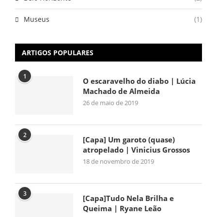
Museus
(1)
ARTIGOS POPULARES
1
O escaravelho do diabo | Lúcia
Machado de Almeida
26 de maio de 2019
2
[Capa] Um garoto (quase)
atropelado | Vinicius Grossos
18 de novembro de 2019
3
[Capa]Tudo Nela Brilha e
Queima | Ryane Leão