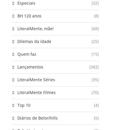
Especiais
(32)
BH 120 anos
(8)
LiteralMente, mãe!
(68)
Dilemas da idade
(25)
Quem faz
(15)
Lançamentos
(382)
LiteralMente Séries
(35)
LiteralMente Filmes
(70)
Top 10
(4)
Diários de Belorihills
(5)