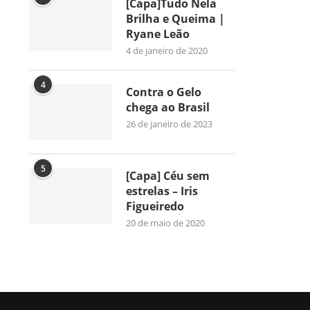
[Capa]Tudo Nela
Brilha e Queima |
Ryane Leão
4 de janeiro de 2020
4
Contra o Gelo
chega ao Brasil
26 de janeiro de 2023
5
[Capa] Céu sem
estrelas – Iris
Figueiredo
20 de maio de 2020