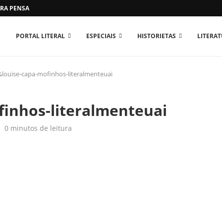
RA PENSAR O MUNDO...
PORTAL LITERAL
ESPECIAIS
HISTORIETAS
LITERA
louise-capa-mofinhos-literalmenteuai
inhos-literalmenteuai
0 minutos de leitura