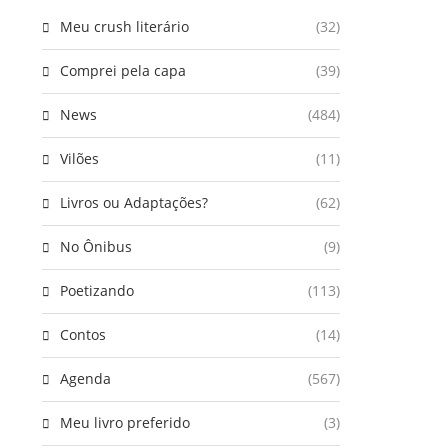
Meu crush literário
(32)
Comprei pela capa
(39)
News
(484)
Vilões
(11)
Livros ou Adaptações?
(62)
No Ônibus
(9)
Poetizando
(113)
Contos
(14)
Agenda
(567)
Meu livro preferido
(3)