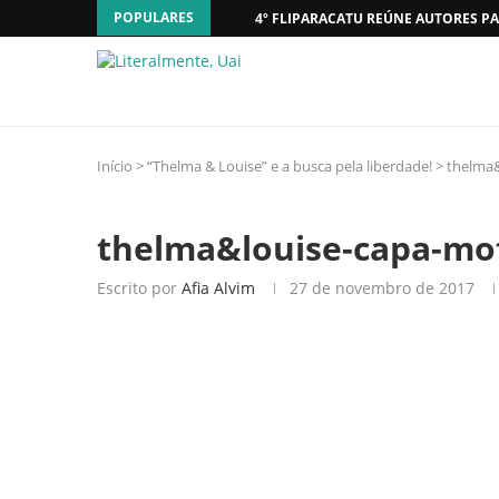
POPULARES
4º FLIPARACATU REÚNE AUTORES PA
Início
>
“Thelma & Louise” e a busca pela liberdade!
>
thelma&
thelma&louise-capa-mof
Escrito por
Afia Alvim
27 de novembro de 2017