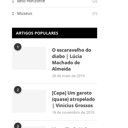
Belo Horizonte
(2)
Museus
(1)
ARTIGOS POPULARES
1
O escaravelho do
diabo | Lúcia
Machado de
Almeida
26 de maio de 2019
2
[Capa] Um garoto
(quase) atropelado
| Vinicius Grossos
18 de novembro de 2019
3