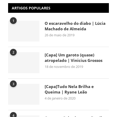
ARTIGOS POPULARES
1
O escaravelho do diabo | Lúcia
Machado de Almeida
26 de maio de 2019
2
[Capa] Um garoto (quase)
atropelado | Vinicius Grossos
18 de novembro de 2019
3
[Capa]Tudo Nela Brilha e
Queima | Ryane Leão
4 de janeiro de 2020
4