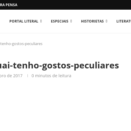
RA PENSAR O MUNDO...
PORTAL LITERAL
ESPECIAIS
HISTORIETAS
LITERA
tenho-gostos-peculiares
ai-tenho-gostos-peculiares
bro de 2017
0 minutos de leitura