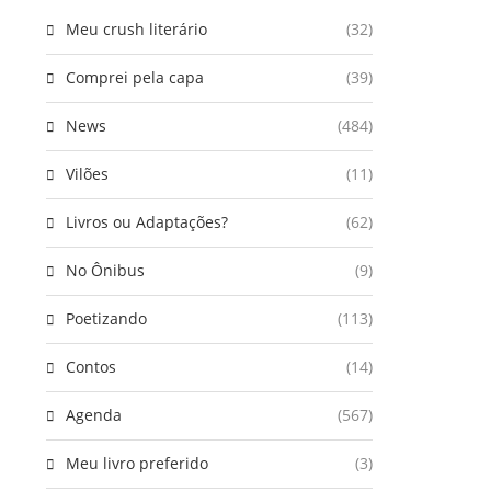
Meu crush literário
(32)
Comprei pela capa
(39)
News
(484)
Vilões
(11)
Livros ou Adaptações?
(62)
No Ônibus
(9)
Poetizando
(113)
Contos
(14)
Agenda
(567)
Meu livro preferido
(3)