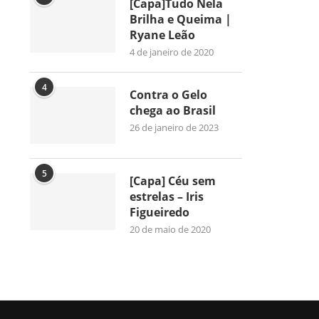
[Capa]Tudo Nela
Brilha e Queima |
Ryane Leão
4 de janeiro de 2020
4
Contra o Gelo
chega ao Brasil
26 de janeiro de 2023
5
[Capa] Céu sem
estrelas – Iris
Figueiredo
20 de maio de 2020