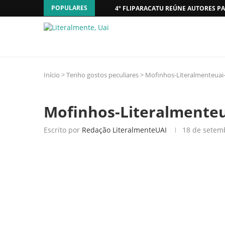
POPULARES
4º FLIPARACATU REÚNE AUTORES PA
Início
>
Tenho gostos peculiares
>
Mofinhos-Literalmenteuai-
Mofinhos-Literalmenteu
Escrito por
Redação LiteralmenteUAI
18 de setem