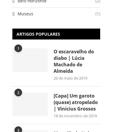
Belo Horizonte
(2)
Museus
(1)
ARTIGOS POPULARES
1
O escaravelho do
diabo | Lúcia
Machado de
Almeida
26 de maio de 2019
2
[Capa] Um garoto
(quase) atropelado
| Vinicius Grossos
18 de novembro de 2019
3