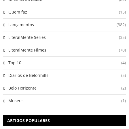
Quem faz
(15)
Lançamentos
(382)
LiteralMente Séries
(35)
LiteralMente Filmes
(70)
Top 10
(4)
Diários de Belorihills
(5)
Belo Horizonte
(2)
Museus
(1)
ARTIGOS POPULARES