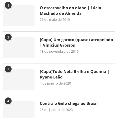
1
O escaravelho do diabo | Lúcia
Machado de Almeida
26 de maio de 2019
2
[Capa] Um garoto (quase) atropelado
| Vinicius Grossos
18 de novembro de 2019
3
[Capa]Tudo Nela Brilha e Queima |
Ryane Leão
4 de janeiro de 2020
4
Contra o Gelo chega ao Brasil
26 de janeiro de 2023