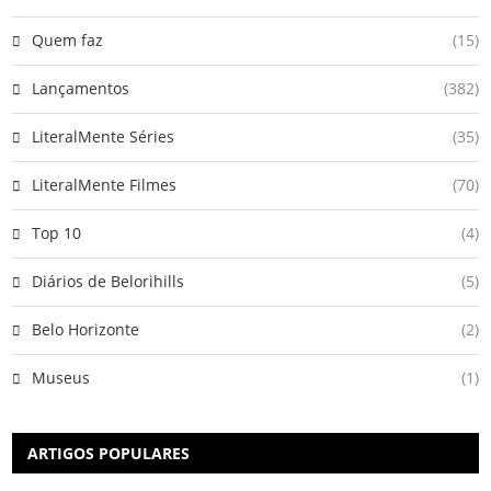
Quem faz
(15)
Lançamentos
(382)
LiteralMente Séries
(35)
LiteralMente Filmes
(70)
Top 10
(4)
Diários de Belorihills
(5)
Belo Horizonte
(2)
Museus
(1)
ARTIGOS POPULARES