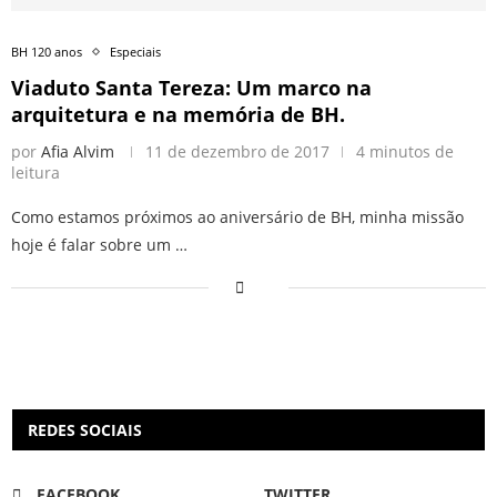
BH 120 anos
Especiais
Viaduto Santa Tereza: Um marco na
arquitetura e na memória de BH.
por
Afia Alvim
11 de dezembro de 2017
4 minutos de
leitura
Como estamos próximos ao aniversário de BH, minha missão
hoje é falar sobre um …
REDES SOCIAIS
FACEBOOK
TWITTER