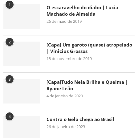
1
O escaravelho do diabo | Lúcia
Machado de Almeida
26 de maio de 2019
2
[Capa] Um garoto (quase) atropelado
| Vinicius Grossos
18 de novembro de 2019
3
[Capa]Tudo Nela Brilha e Queima |
Ryane Leão
4 de janeiro de 2020
4
Contra o Gelo chega ao Brasil
26 de janeiro de 2023