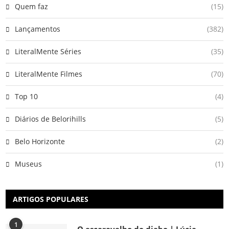
Quem faz
(15)
Lançamentos
(382)
LiteralMente Séries
(35)
LiteralMente Filmes
(70)
Top 10
(4)
Diários de Belorihills
(5)
Belo Horizonte
(2)
Museus
(1)
ARTIGOS POPULARES
1