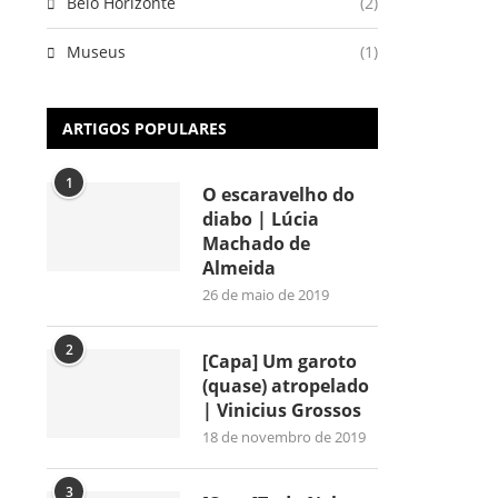
Belo Horizonte
(2)
Museus
(1)
ARTIGOS POPULARES
1
O escaravelho do
diabo | Lúcia
Machado de
Almeida
26 de maio de 2019
2
[Capa] Um garoto
(quase) atropelado
| Vinicius Grossos
18 de novembro de 2019
3