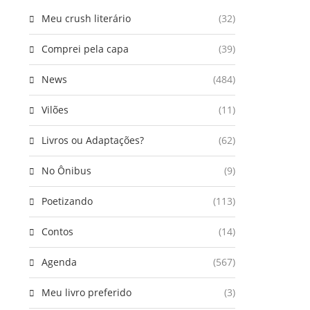
Meu crush literário
(32)
Comprei pela capa
(39)
News
(484)
Vilões
(11)
Livros ou Adaptações?
(62)
No Ônibus
(9)
Poetizando
(113)
Contos
(14)
Agenda
(567)
Meu livro preferido
(3)