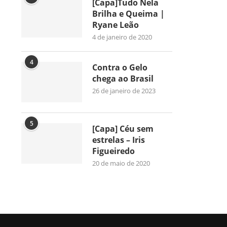
[Capa]Tudo Nela
Brilha e Queima |
Ryane Leão
4 de janeiro de 2020
4
Contra o Gelo
chega ao Brasil
26 de janeiro de 2023
5
[Capa] Céu sem
estrelas – Iris
Figueiredo
20 de maio de 2020