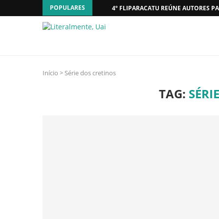
POPULARES
4º FLIPARACATU REÚNE AUTORES PA
Início
>
Série dos cretinos
TAG:
SÉRI