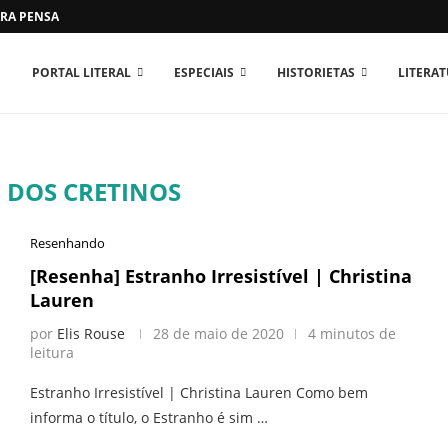
RA PENSAR O MUNDO...
PORTAL LITERAL
ESPECIAIS
HISTORIETAS
LITERA
E DOS CRETINOS
Resenhando
[Resenha] Estranho Irresistível | Christina
Lauren
por
Elis Rouse
28 de maio de 2020
4 minutos de
leitura
Estranho Irresistível | Christina Lauren Como bem
informa o título, o Estranho é sim …