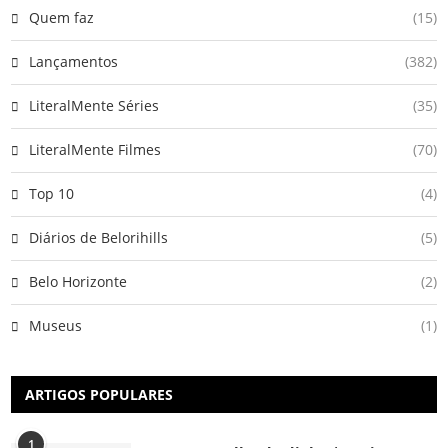
Quem faz
(15)
Lançamentos
(382)
LiteralMente Séries
(35)
LiteralMente Filmes
(70)
Top 10
(4)
Diários de Belorihills
(5)
Belo Horizonte
(2)
Museus
(1)
ARTIGOS POPULARES
1