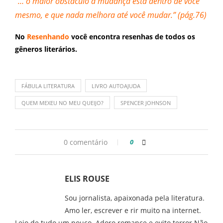
“… o maior obstáculo à mudança está dentro de você
mesmo, e que nada melhora até você mudar.” (pág.76)
No
Resenhando
você encontra resenhas de todos os
gêneros literários.
FÁBULA LITERATURA
LIVRO AUTOAJUDA
QUEM MEXEU NO MEU QUEIJO?
SPENCER JOHNSON
0 comentário
0
ELIS ROUSE
Sou jornalista, apaixonada pela literatura.
Amo ler, escrever e rir muito na internet.
Leio de tudo um pouco. Adoro romance e evito terror Não