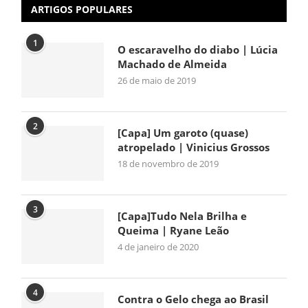
ARTIGOS POPULARES
1
O escaravelho do diabo | Lúcia
Machado de Almeida
26 de maio de 2019
2
[Capa] Um garoto (quase)
atropelado | Vinicius Grossos
18 de novembro de 2019
3
[Capa]Tudo Nela Brilha e
Queima | Ryane Leão
4 de janeiro de 2020
4
Contra o Gelo chega ao Brasil