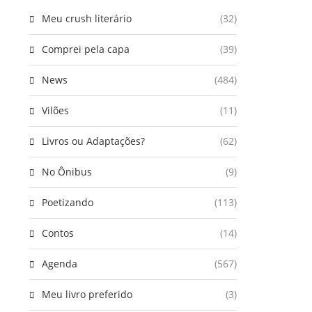
Meu crush literário
(32)
Comprei pela capa
(39)
News
(484)
Vilões
(11)
Livros ou Adaptações?
(62)
No Ônibus
(9)
Poetizando
(113)
Contos
(14)
Agenda
(567)
Meu livro preferido
(3)