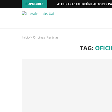
POPULARES
4º FLIPARACATU REÚNE AUTORES PA
Início
>
Oficinas literárias
TAG:
OFICI