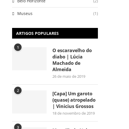
Belo Horizonte
(2)
Museus
(1)
ARTIGOS POPULARES
1
O escaravelho do
diabo | Lúcia
Machado de
Almeida
26 de maio de 2019
2
[Capa] Um garoto
(quase) atropelado
| Vinicius Grossos
18 de novembro de 2019
3