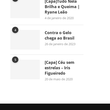
[Capa]Tudo Nela
Brilha e Queima |
Ryane Leão
4 de janeiro de 2020
4
Contra o Gelo
chega ao Brasil
26 de janeiro de 2023
5
[Capa] Céu sem
estrelas – Iris
Figueiredo
20 de maio de 2020